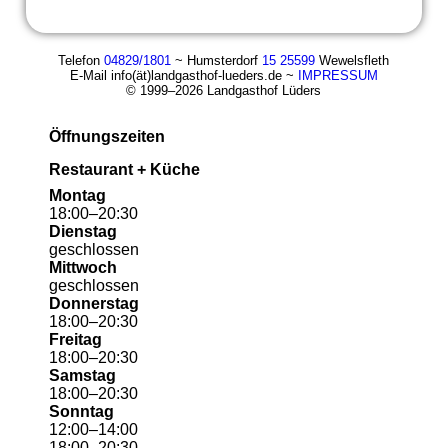
Telefon
04829/1801
~ Humsterdorf
15 25599
Wewelsfleth
E-Mail info(ät)landgasthof-lueders.de ~
IMPRESSUM
© 1999–2026 Landgasthof Lüders
Öffnungszeiten
Restaurant + Küche
Montag
18
:
00
–
20
:
30
Dienstag
geschlossen
Mittwoch
geschlossen
Donnerstag
18
:
00
–
20
:
30
Freitag
18
:
00
–
20
:
30
Samstag
18
:
00
–
20
:
30
Sonntag
12
:
00
–
14
:
00
18
:
00
–
20
:
30